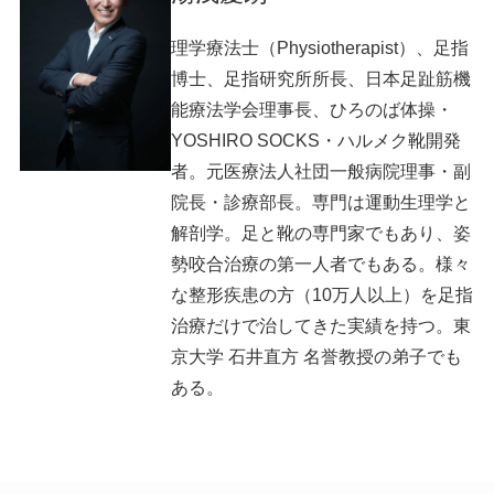
理学療法士（Physiotherapist）、足指
博士、足指研究所所長、日本足趾筋機
能療法学会理事長、ひろのば体操・
YOSHIRO SOCKS・ハルメク靴開発
者。元医療法人社団一般病院理事・副
院長・診療部長。専門は運動生理学と
解剖学。足と靴の専門家でもあり、姿
勢咬合治療の第一人者でもある。様々
な整形疾患の方（10万人以上）を足指
治療だけで治してきた実績を持つ。東
京大学 石井直方 名誉教授の弟子でも
ある。