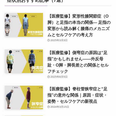
症状別おすすめ記事（7選）
【医療監修】変形性膝関節症（O
脚）と足指の本当の関係― 足指の
変形から読み解く膝痛のメカニズ
ムとセルフケアの考え方
2025年3月3日
【医療監修】側弯症の原因は“足
指”かもしれません——外反母
趾・O脚・脚長差との関係とセル
フチェック
2025年8月5日
【医療監修】脊柱管狭窄症と“足
指”の意外な関係｜原因・症状・
姿勢・セルフケアの新視点
2024年3月15日