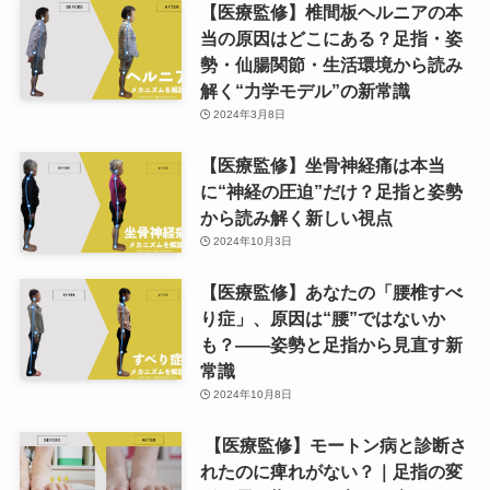
【医療監修】椎間板ヘルニアの本
当の原因はどこにある？足指・姿
勢・仙腸関節・生活環境から読み
解く“力学モデル”の新常識
2024年3月8日
【医療監修】坐骨神経痛は本当
に“神経の圧迫”だけ？足指と姿勢
から読み解く新しい視点
2024年10月3日
【医療監修】あなたの「腰椎すべ
り症」、原因は“腰”ではないか
も？——姿勢と足指から見直す新
常識
2024年10月8日
【医療監修】モートン病と診断さ
れたのに痺れがない？｜足指の変