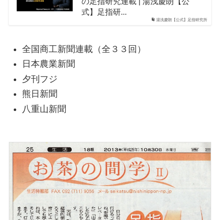
の足指研究連載 | 湯浅慶朗【公
式】足指研...
湯浅慶朗【公式】足指研究所
全国商工新聞連載（全３３回）
日本農業新聞
夕刊フジ
熊日新聞
八重山新聞