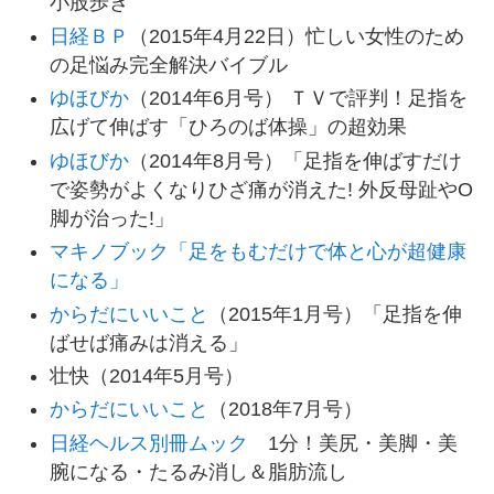
小股歩き
日経ＢＰ
（2015年4月22日）忙しい女性のため
の足悩み完全解決バイブル
ゆほびか
（2014年6月号） ＴＶで評判！足指を
広げて伸ばす「ひろのば体操」の超効果
ゆほびか
（2014年8月号）「足指を伸ばすだけ
で姿勢がよくなりひざ痛が消えた! 外反母趾やO
脚が治った!」
マキノブック「足をもむだけで体と心が超健康
になる」
からだにいいこと
（2015年1月号）「足指を伸
ばせば痛みは消える」
壮快（2014年5月号）
からだにいいこと
（2018年7月号）
日経ヘルス別冊ムック
1分！美尻・美脚・美
腕になる・たるみ消し＆脂肪流し