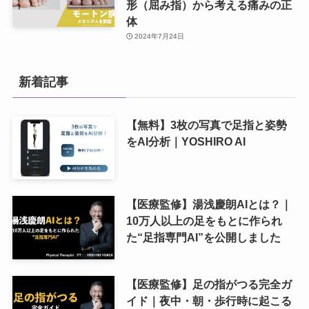
形（屈み指）から考える痛みの正
体
2024年7月24日
新着記事
【無料】3枚の写真で足指と姿勢
をAI分析｜YOSHIRO AI
【医療監修】湯浅慶朗AIとは？｜
10万人以上の足をもとに作られ
た“足指専門AI”を公開しました
【医療監修】足の指がつる完全ガ
イド｜夜中・朝・歩行時に起こる