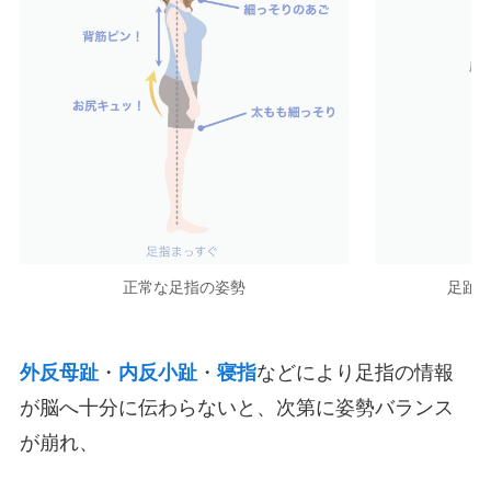
正常な足指の姿勢
足趾
外反母趾
・
内反小趾
・
寝指
などにより足指の情報
が脳へ十分に伝わらないと、次第に姿勢バランス
が崩れ、