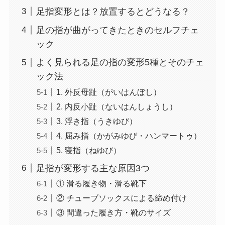
足指変形とは？放置するとどうなる？
足の指が曲がってきたときのセルフチェ
ック
よく見られる足の指の変形5種とそのチェ
ック法
1. 外反母趾（がいはんぼし）
2. 内反小趾（ないはんしょうし）
3. 浮き指（うきゆび）
4. 屈み指（かがみゆび・ハンマートゥ）
5. 寝指（ねゆび）
足指が変形する主な原因3つ
① 滑る履き物・滑る靴下
② チューブソックスによる締め付け
③ 間違った履き方・靴のサイズ