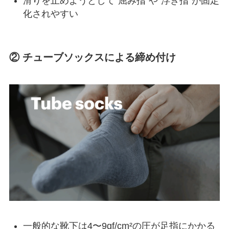
滑りを止めようとして“屈み指”や“浮き指”が固定
化されやすい
② チューブソックスによる締め付け
一般的な靴下は4〜9gf/cm²の圧が足指にかかる