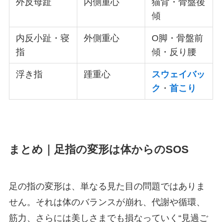
外反母趾
内側重心
猫背・骨盤後
傾
内反小趾・寝
外側重心
O脚・骨盤前
指
傾・反り腰
浮き指
踵重心
スウェイバッ
ク
・
首こり
まとめ｜足指の変形は体からのSOS
足の指の変形は、単なる見た目の問題ではありま
せん。それは体のバランスが崩れ、代謝や循環、
筋力、さらには美しさまでも損なっていく“見過ご