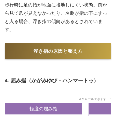
歩行時に足の指が地面に接地しにくい状態。前か
ら見て爪が見えなかったり、名刺が指の下にすっ
と入る場合、浮き指の傾向があるとされていま
す。
浮き指の原因と整え方
4. 屈み指（かがみゆび・ハンマートゥ）
スクロールできます
軽度の屈み指
中