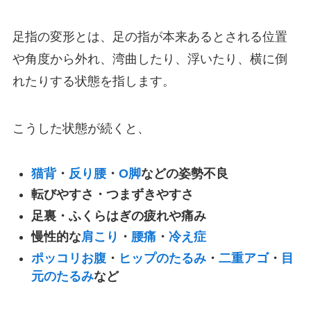
足指の変形とは、足の指が本来あるとされる位置
や角度から外れ、湾曲したり、浮いたり、横に倒
れたりする状態を指します。
こうした状態が続くと、
猫背
・
反り腰
・
O脚
などの姿勢不良
転びやすさ・つまずきやすさ
足裏・ふくらはぎの疲れや痛み
慢性的な
肩こり
・
腰痛
・
冷え症
ポッコリお腹
・
ヒップのたるみ
・
二重アゴ
・
目
元のたるみ
など