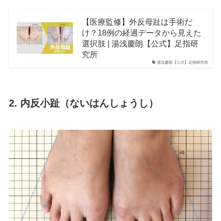
【医療監修】外反母趾は手術だ
け？18例の経過データから見えた
選択肢 | 湯浅慶朗【公式】足指研
究所
湯浅慶朗【公式】足指研究所
2. 内反小趾（ないはんしょうし）