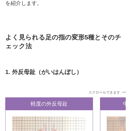
を紹介します。
よく見られる足の指の変形5種とそのチ
ェック法
1. 外反母趾（がいはんぼし）
スクロールできます
軽度の外反母趾
中