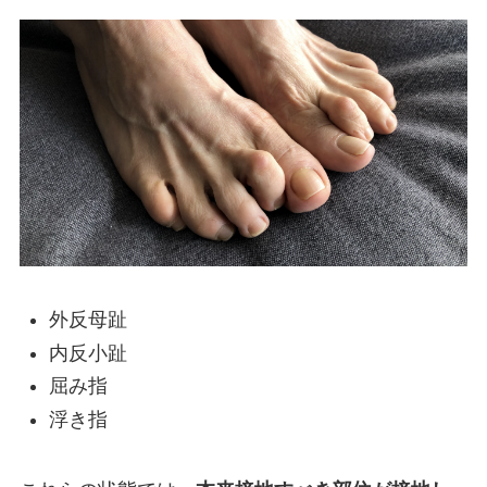
外反母趾
内反小趾
屈み指
浮き指