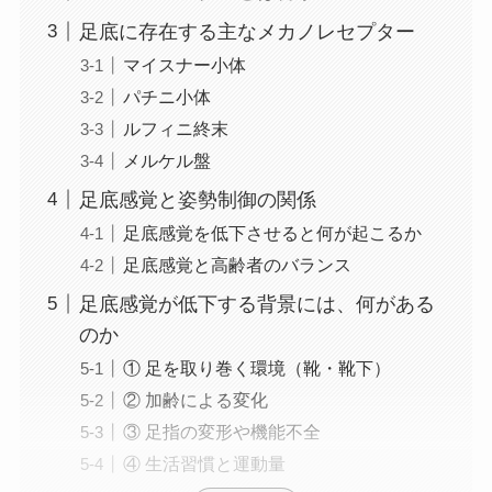
足底に存在する主なメカノレセプター
マイスナー小体
パチニ小体
ルフィニ終末
メルケル盤
足底感覚と姿勢制御の関係
足底感覚を低下させると何が起こるか
足底感覚と高齢者のバランス
足底感覚が低下する背景には、何がある
のか
① 足を取り巻く環境（靴・靴下）
② 加齢による変化
③ 足指の変形や機能不全
④ 生活習慣と運動量