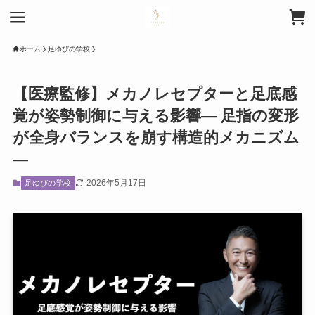
ホーム
足ゆびの学校
【医療監修】メカノレセプターと足底感
覚が姿勢制御に与える影響— 足指の変形
が全身バランスを崩す構造的メカニズム
—
2026年5月17日
足ゆびの学校