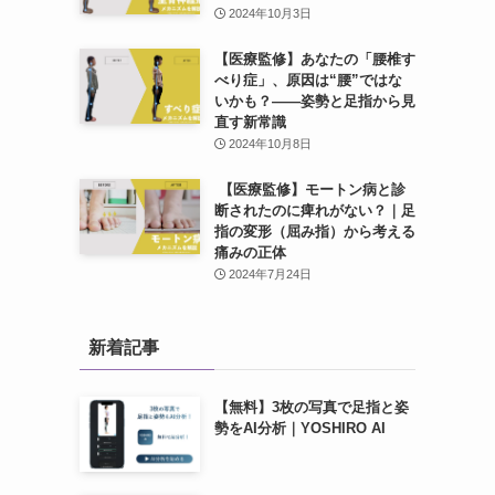
2024年10月3日
【医療監修】あなたの「腰椎す
べり症」、原因は“腰”ではな
いかも？——姿勢と足指から見
直す新常識
2024年10月8日
【医療監修】モートン病と診
断されたのに痺れがない？｜足
指の変形（屈み指）から考える
痛みの正体
2024年7月24日
新着記事
【無料】3枚の写真で足指と姿
勢をAI分析｜YOSHIRO AI