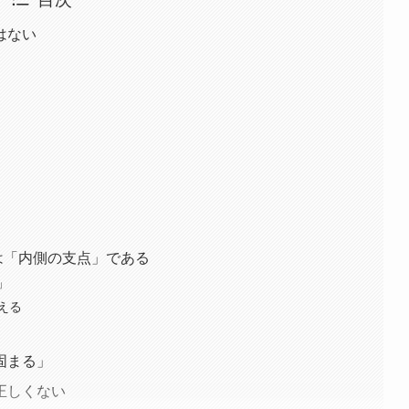
はない
親指は「内側の支点」である
」
える
固まる」
正しくない