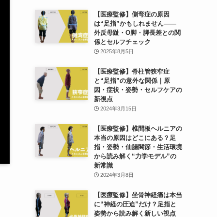
【医療監修】側弯症の原因
は“足指”かもしれません——
外反母趾・O脚・脚長差との関
係とセルフチェック
2025年8月5日
【医療監修】脊柱管狭窄症
と“足指”の意外な関係｜原
因・症状・姿勢・セルフケアの
新視点
2024年3月15日
【医療監修】椎間板ヘルニアの
本当の原因はどこにある？足
指・姿勢・仙腸関節・生活環境
から読み解く“力学モデル”の
新常識
2024年3月8日
【医療監修】坐骨神経痛は本当
に“神経の圧迫”だけ？足指と
姿勢から読み解く新しい視点