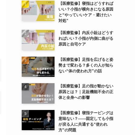
【医療監修】寝指はどうすれば
いい？小指が横向きになる原因
と“やっていいケア・避けたい
対処”
【医療監修】内反小趾はどうす
ればいい？小指が内側に曲がる
原因と自宅ケア
【医療監修】足指を広げると姿
勢まで変わる？多くの人が知ら
ない“体の使われ方”の話
【医療監修】足の指が動かない
原因とは？｜足趾機能不全の正
体と全身への影響
【医療監修】寝指テーピングは
意味ない？――固定しても小指
が戻る人に共通する“使われ
方”の問題