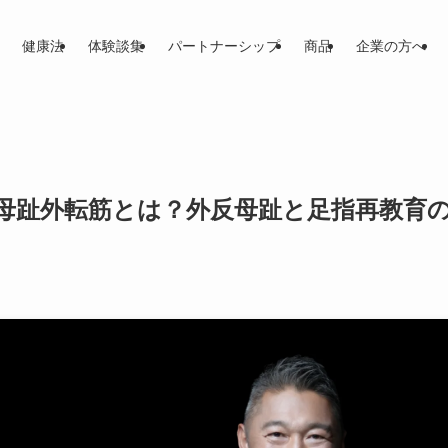
健康法
体験談集
パートナーシップ
商品
企業の方へ
 母趾外転筋とは？外反母趾と足指再教育