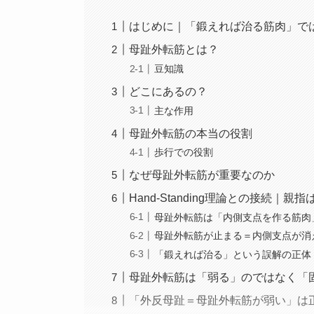
はじめに｜「鍛えれば治る筋肉」で
母趾外転筋とは？
豆知識
どこにあるの？
主な作用
母趾外転筋の本当の役割
歩行での役割
なぜ母趾外転筋が重要なのか
Hand-Standing理論との接続｜
母趾外転筋は「内側支点を作る筋肉
母趾外転筋が止まる＝内側支点が消
「鍛えれば治る」という誤解の正体
母趾外転筋は「弱る」のではなく「
「外反母趾＝母趾外転筋が弱い」は