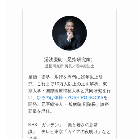
湯浅慶朗（足指研究家）
足指研究所 所長／理学療法士
足指・姿勢・歩行を専門に20年以上研
究。これまで10万人以上の足を解析。東
京大学・国際医療福祉大学と共同研究を行
い、
ひろのば体操
・
YOSHIRO SOCKS
を
開発。元医療法人 一般病院 副院長／診療
部長を歴任。
NHK「ガッテン」「美と若さの新常
識」、テレビ東京「ガイアの夜明け」など
出演。