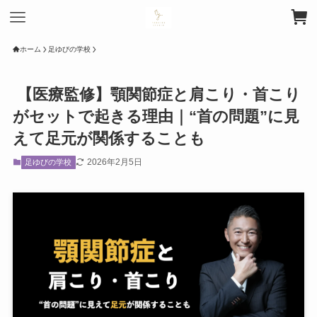
ホーム
足ゆびの学校
【医療監修】顎関節症と肩こり・首こり
がセットで起きる理由｜“首の問題”に見
えて足元が関係することも
2026年2月5日
足ゆびの学校