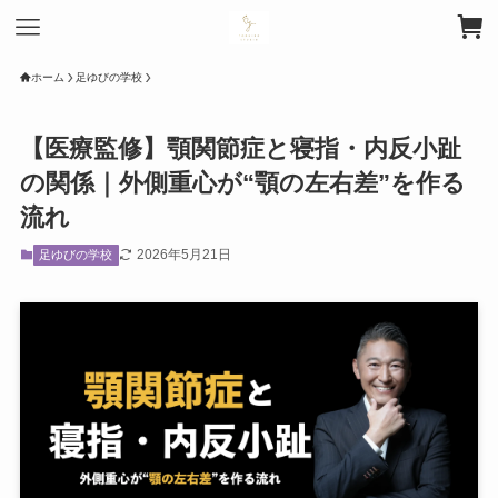
ホーム
足ゆびの学校
【医療監修】顎関節症と寝指・内反小趾
の関係｜外側重心が“顎の左右差”を作る
流れ
2026年5月21日
足ゆびの学校