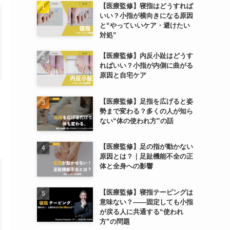
【医療監修】寝指はどうすれば
いい？小指が横向きになる原因
と“やっていいケア・避けたい
対処”
【医療監修】内反小趾はどうす
ればいい？小指が内側に曲がる
原因と自宅ケア
【医療監修】足指を広げると姿
勢まで変わる？多くの人が知ら
ない“体の使われ方”の話
【医療監修】足の指が動かない
原因とは？｜足趾機能不全の正
体と全身への影響
【医療監修】寝指テーピングは
意味ない？――固定しても小指
が戻る人に共通する“使われ
方”の問題