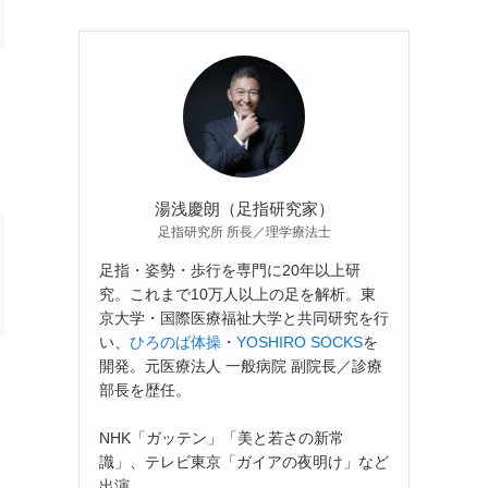
湯浅慶朗（足指研究家）
足指研究所 所長／理学療法士
足指・姿勢・歩行を専門に20年以上研
究。これまで10万人以上の足を解析。東
京大学・国際医療福祉大学と共同研究を行
い、
ひろのば体操
・
YOSHIRO SOCKS
を
開発。元医療法人 一般病院 副院長／診療
部長を歴任。
NHK「ガッテン」「美と若さの新常
識」、テレビ東京「ガイアの夜明け」など
出演。