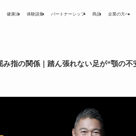
健康法
体験談集
パートナーシップ
商品
企業の方へ
屈み指の関係｜踏ん張れない足が“顎の不