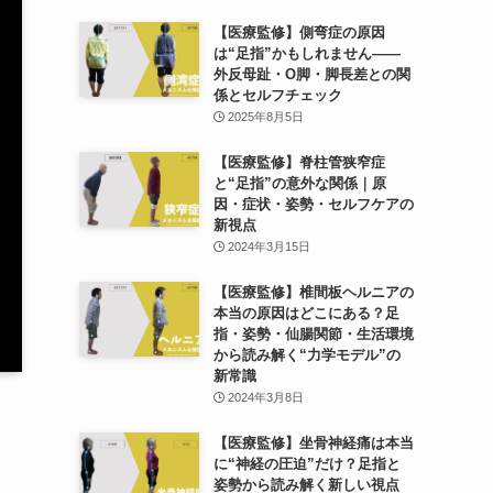
【医療監修】側弯症の原因
は“足指”かもしれません——
外反母趾・O脚・脚長差との関
係とセルフチェック
2025年8月5日
【医療監修】脊柱管狭窄症
と“足指”の意外な関係｜原
因・症状・姿勢・セルフケアの
新視点
2024年3月15日
【医療監修】椎間板ヘルニアの
本当の原因はどこにある？足
指・姿勢・仙腸関節・生活環境
から読み解く“力学モデル”の
新常識
2024年3月8日
【医療監修】坐骨神経痛は本当
に“神経の圧迫”だけ？足指と
姿勢から読み解く新しい視点