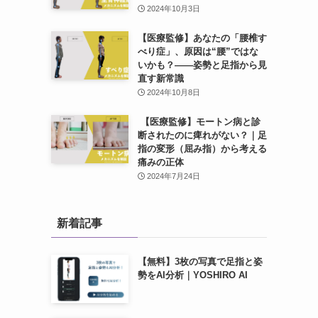
2024年10月3日
【医療監修】あなたの「腰椎す
べり症」、原因は“腰”ではな
いかも？——姿勢と足指から見
直す新常識
2024年10月8日
【医療監修】モートン病と診
断されたのに痺れがない？｜足
指の変形（屈み指）から考える
痛みの正体
2024年7月24日
新着記事
【無料】3枚の写真で足指と姿
勢をAI分析｜YOSHIRO AI