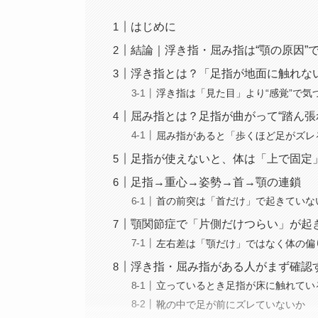
はじめに
結論｜浮き指・屈み指は“顎の原因”
浮き指とは？「足指が地面に触れな
浮き指は「見た目」より“感覚”で気
屈み指とは？足指が曲がって“踏ん張
屈み指があると「歩くほど足がズレ
足指が使えないと、体は「上で固定
足指→重心→姿勢→首→顎の連鎖
首の前突は「首だけ」で起きていな
顎関節症で「片側だけつらい」が起
左右差は「顎だけ」ではなく体の偏
浮き指・屈み指がある人がまず確認
立っているとき足指が床に触れてい
靴の中で足が前にズレていないか