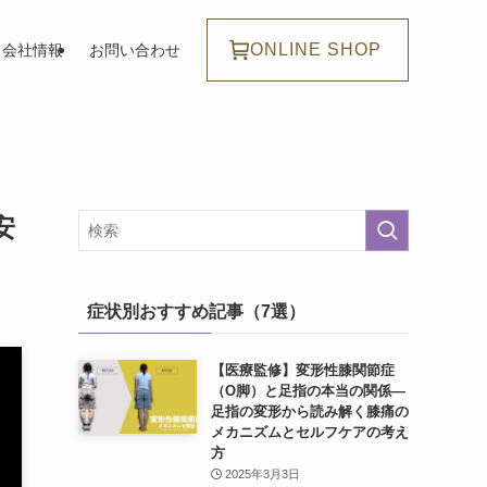
ONLINE SHOP
会社情報
お問い合わせ
安
症状別おすすめ記事（7選）
【医療監修】変形性膝関節症
（O脚）と足指の本当の関係―
足指の変形から読み解く膝痛の
メカニズムとセルフケアの考え
方
2025年3月3日