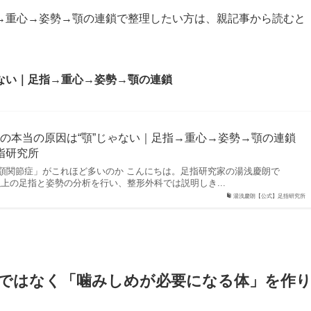
→重心→姿勢→顎の連鎖で整理したい方は、親記事から読むと
ゃない｜足指→重心→姿勢→顎の連鎖
の本当の原因は“顎”じゃない｜足指→重心→姿勢→顎の連鎖
指研究所
顎関節症」がこれほど多いのか こんにちは。足指研究家の湯浅慶朗で
以上の足指と姿勢の分析を行い、整形外科では説明しき...
湯浅慶朗【公式】足指研究所
”ではなく「噛みしめが必要になる体」を作