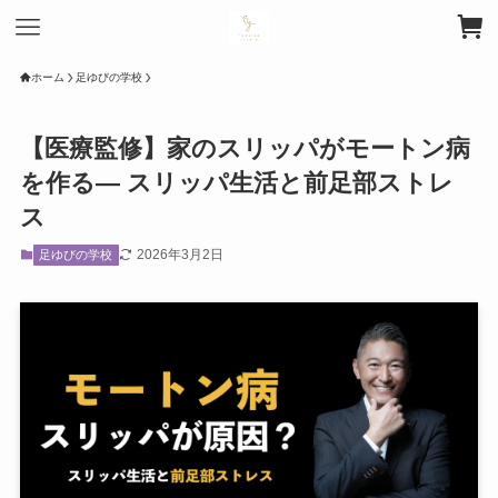
ホーム
足ゆびの学校
【医療監修】家のスリッパがモートン病
を作る― スリッパ生活と前足部ストレ
ス
2026年3月2日
足ゆびの学校