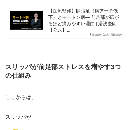
【医療監修】開張足（横アーチ低
下）とモートン病― 前足部が広が
るほど痛みやすい理由 | 湯浅慶朗
【公式】...
湯浅慶朗【公式】足指研究所
スリッパが前足部ストレスを増やす3つ
の仕組み
ここからは、
スリッパが