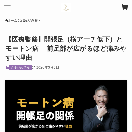
ホーム
足ゆびの学校
【医療監修】開張足（横アーチ低下）と
モートン病― 前足部が広がるほど痛みや
すい理由
2026年3月3日
足ゆびの学校