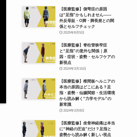
【医療監修】側弯症の原因
は“足指”かもしれません——
外反母趾・O脚・脚長差との関
係とセルフチェック
2025年8月5日
【医療監修】脊柱管狭窄症
と“足指”の意外な関係｜原
因・症状・姿勢・セルフケアの
新視点
2024年3月15日
【医療監修】椎間板ヘルニアの
本当の原因はどこにある？足
指・姿勢・仙腸関節・生活環境
から読み解く“力学モデル”の
新常識
2024年3月8日
【医療監修】坐骨神経痛は本当
に“神経の圧迫”だけ？足指と
姿勢から読み解く新しい視点