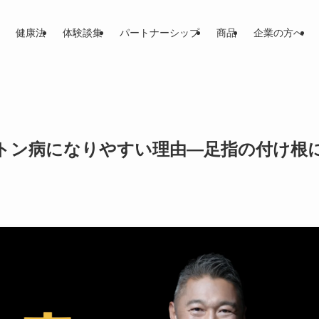
健康法
体験談集
パートナーシップ
商品
企業の方へ
トン病になりやすい理由―足指の付け根