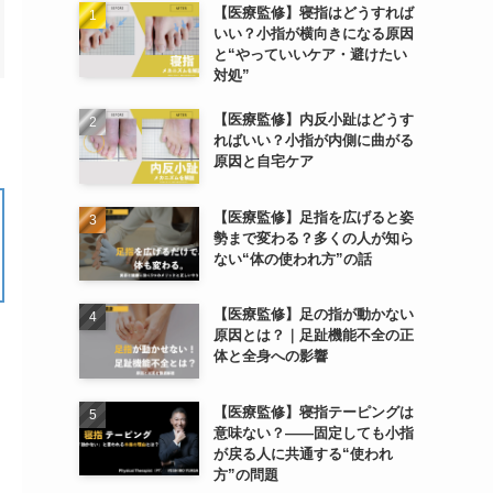
【医療監修】寝指はどうすれば
いい？小指が横向きになる原因
と“やっていいケア・避けたい
対処”
【医療監修】内反小趾はどうす
ればいい？小指が内側に曲がる
原因と自宅ケア
【医療監修】足指を広げると姿
勢まで変わる？多くの人が知ら
ない“体の使われ方”の話
【医療監修】足の指が動かない
原因とは？｜足趾機能不全の正
体と全身への影響
【医療監修】寝指テーピングは
意味ない？――固定しても小指
が戻る人に共通する“使われ
方”の問題