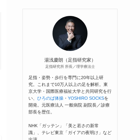
湯浅慶朗（足指研究家）
足指研究所 所長／理学療法士
足指・姿勢・歩行を専門に20年以上研
究。これまで10万人以上の足を解析。東
京大学・国際医療福祉大学と共同研究を行
い、
ひろのば体操
・
YOSHIRO SOCKS
を
開発。元医療法人 一般病院 副院長／診療
部長を歴任。
NHK「ガッテン」「美と若さの新常
識」、テレビ東京「ガイアの夜明け」など
出演。