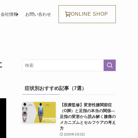
ONLINE SHOP
会社情報
お問い合わせ
に
症状別おすすめ記事（7選）
【医療監修】変形性膝関節症
（O脚）と足指の本当の関係―
足指の変形から読み解く膝痛の
メカニズムとセルフケアの考え
方
2025年3月3日