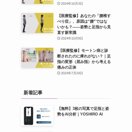
2024年10月3日
【医療監修】あなたの「腰椎す
べり症」、原因は“腰”ではな
いかも？——姿勢と足指から見
直す新常識
2024年10月8日
【医療監修】モートン病と診
断されたのに痺れがない？｜足
指の変形（屈み指）から考える
痛みの正体
2024年7月24日
新着記事
【無料】3枚の写真で足指と姿
勢をAI分析｜YOSHIRO AI