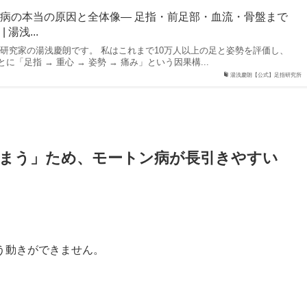
病の本当の原因と全体像― 足指・前足部・血流・骨盤まで
湯浅...
指研究家の湯浅慶朗です。 私はこれまで10万人以上の足と姿勢を評価し、
「足指 → 重心 → 姿勢 → 痛み」という因果構...
湯浅慶朗【公式】足指研究所
しまう」ため、モートン病が長引きやすい
う動きができません。