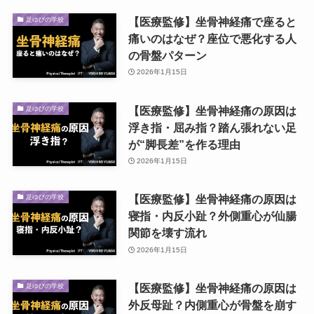
【医療監修】坐骨神経痛で座ると
足ゆびの学校
痛いのはなぜ？座位で悪化する人
の骨盤パターン
2026年1月15日
【医療監修】坐骨神経痛の原因は
足ゆびの学校
浮き指・屈み指？踏ん張れない足
が“脚長差”を作る理由
2026年1月15日
【医療監修】坐骨神経痛の原因は
足ゆびの学校
寝指・内反小趾？外側重心が仙腸
関節を壊す流れ
2026年1月15日
【医療監修】坐骨神経痛の原因は
足ゆびの学校
外反母趾？内側重心が骨盤を崩す