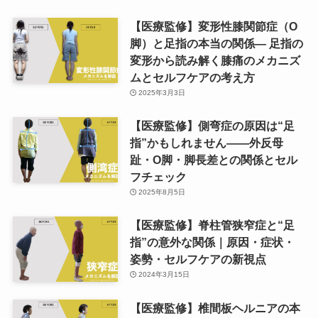
【医療監修】変形性膝関節症（O
脚）と足指の本当の関係― 足指の
変形から読み解く膝痛のメカニズ
ムとセルフケアの考え方
2025年3月3日
【医療監修】側弯症の原因は“足
指”かもしれません——外反母
趾・O脚・脚長差との関係とセル
フチェック
2025年8月5日
【医療監修】脊柱管狭窄症と“足
指”の意外な関係｜原因・症状・
姿勢・セルフケアの新視点
2024年3月15日
【医療監修】椎間板ヘルニアの本