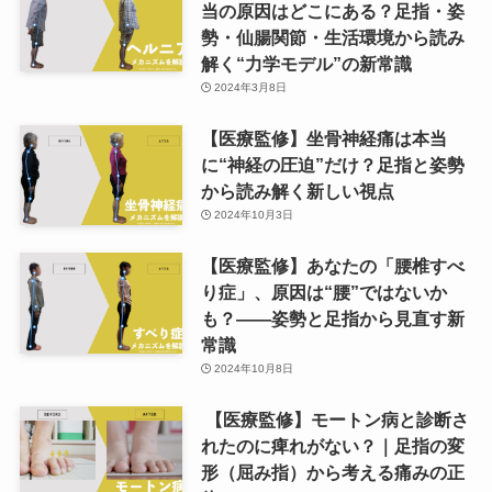
当の原因はどこにある？足指・姿
勢・仙腸関節・生活環境から読み
解く“力学モデル”の新常識
2024年3月8日
【医療監修】坐骨神経痛は本当
に“神経の圧迫”だけ？足指と姿勢
から読み解く新しい視点
2024年10月3日
【医療監修】あなたの「腰椎すべ
り症」、原因は“腰”ではないか
も？——姿勢と足指から見直す新
常識
2024年10月8日
【医療監修】モートン病と診断さ
れたのに痺れがない？｜足指の変
形（屈み指）から考える痛みの正