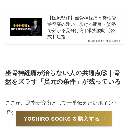
【医療監修】坐骨神経痛と脊柱管
狭窄症の違い｜歩ける距離・姿勢
で分かる見分け方 | 湯浅慶朗【公
式】足指...
湯浅慶朗【公式】足指研究所
坐骨神経痛が治らない人の共通点⑥｜骨
盤をズラす「足元の条件」が残っている
ここが、足指研究所として一番伝えたいポイント
です。
YOSHIRO SOCKS を購入する