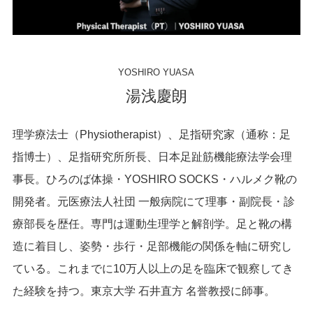
YOSHIRO YUASA
湯浅慶朗
理学療法士（Physiotherapist）、足指研究家（通称：足
指博士）、足指研究所所長、日本足趾筋機能療法学会理
事長。ひろのば体操・YOSHIRO SOCKS・ハルメク靴の
開発者。元医療法人社団 一般病院にて理事・副院長・診
療部長を歴任。専門は運動生理学と解剖学。足と靴の構
造に着目し、姿勢・歩行・足部機能の関係を軸に研究し
ている。これまでに10万人以上の足を臨床で観察してき
た経験を持つ。東京大学 石井直方 名誉教授に師事。