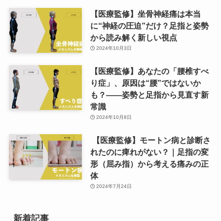
【医療監修】坐骨神経痛は本当
に“神経の圧迫”だけ？足指と姿勢
から読み解く新しい視点
2024年10月3日
【医療監修】あなたの「腰椎すべ
り症」、原因は“腰”ではないか
も？——姿勢と足指から見直す新
常識
2024年10月8日
【医療監修】モートン病と診断さ
れたのに痺れがない？｜足指の変
形（屈み指）から考える痛みの正
体
2024年7月24日
新着記事