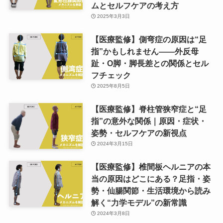
ムとセルフケアの考え方
2025年3月3日
【医療監修】側弯症の原因は“足
指”かもしれません——外反母
趾・O脚・脚長差との関係とセル
フチェック
2025年8月5日
【医療監修】脊柱管狭窄症と“足
指”の意外な関係｜原因・症状・
姿勢・セルフケアの新視点
2024年3月15日
【医療監修】椎間板ヘルニアの本
当の原因はどこにある？足指・姿
勢・仙腸関節・生活環境から読み
解く“力学モデル”の新常識
2024年3月8日