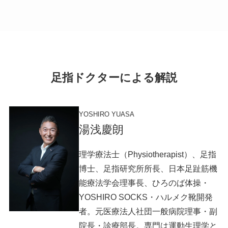
足指ドクターによる解説
YOSHIRO YUASA
湯浅慶朗
理学療法士（Physiotherapist）、足指
博士、足指研究所所長、日本足趾筋機
能療法学会理事長、ひろのば体操・
YOSHIRO SOCKS・ハルメク靴開発
者。元医療法人社団一般病院理事・副
院長・診療部長。専門は運動生理学と