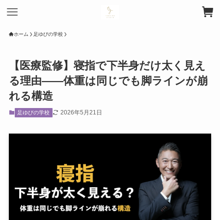
ホーム
足ゆびの学校
【医療監修】寝指で下半身だけ太く見え
る理由――体重は同じでも脚ラインが崩
れる構造
2026年5月21日
足ゆびの学校