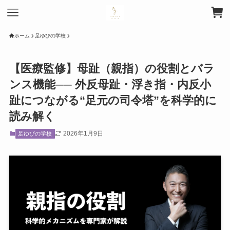
ホーム
足ゆびの学校
【医療監修】母趾（親指）の役割とバラ
ンス機能── 外反母趾・浮き指・内反小
趾につながる“足元の司令塔”を科学的に
読み解く
2026年1月9日
足ゆびの学校