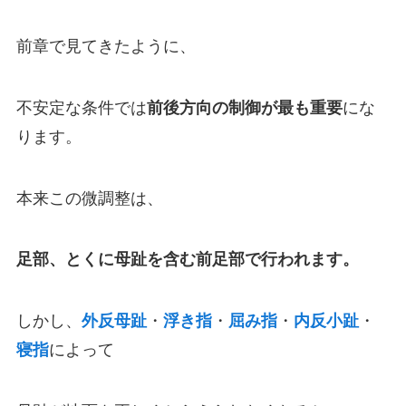
前章で見てきたように、
不安定な条件では
前後方向の制御が最も重要
にな
ります。
本来この微調整は、
足部、とくに母趾を含む前足部で行われます。
しかし、
外反母趾
・
浮き指
・
屈み指
・
内反小趾
・
寝指
によって