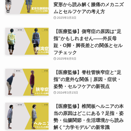
変形から読み解く膝痛のメカニズ
ムとセルフケアの考え方
2025年3月3日
【医療監修】側弯症の原因は“足
指”かもしれません——外反母
趾・O脚・脚長差との関係とセル
フチェック
2025年8月5日
【医療監修】脊柱管狭窄症と“足
指”の意外な関係｜原因・症状・
姿勢・セルフケアの新視点
2024年3月15日
【医療監修】椎間板ヘルニアの本
当の原因はどこにある？足指・姿
勢・仙腸関節・生活環境から読み
解く“力学モデル”の新常識