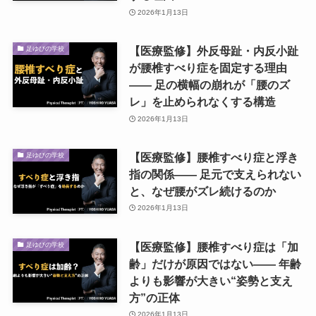
2026年1月13日
【医療監修】外反母趾・内反小趾
足ゆびの学校
が腰椎すべり症を固定する理由
―― 足の横幅の崩れが「腰のズ
レ」を止められなくする構造
2026年1月13日
【医療監修】腰椎すべり症と浮き
足ゆびの学校
指の関係―― 足元で支えられない
と、なぜ腰がズレ続けるのか
2026年1月13日
【医療監修】腰椎すべり症は「加
足ゆびの学校
齢」だけが原因ではない―― 年齢
よりも影響が大きい“姿勢と支え
方”の正体
2026年1月13日