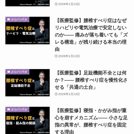
2026年1月13日
【医療監修】腰椎すべり症はなぜ
足ゆびの学校
リハビリや電気治療で安定しない
のか―― 痛みが落ち着いても「ズ
レる構造」が残り続ける本当の理
由
2026年1月13日
【医療監修】足趾機能不全とは何
足ゆびの学校
か？―― 腰椎すべり症を慢性化さ
せる「共通の土台」
2026年1月13日
【医療監修】寝指・かがみ指が重
足ゆびの学校
心を崩すメカニズム―― 小さな足
指の異常が、腰椎すべり症を固定
する理由