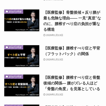
【医療監修】骨盤後傾＋反り腰が
足ゆびの学校
最も危険な理由―― 一見“真逆”な
のに、腰椎すべり症の負担が重な
る構造
2026年1月13日
【医療監修】腰椎すべり症と平背
足ゆびの学校
（フラットバック）の関係
2026年1月13日
【医療監修】腰椎すべり症と骨盤
足ゆびの学校
後傾の関係― 腰がズレる人ほど
「骨盤の角度」を見落としている
2026年1月13日