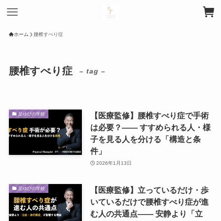
ホーム
腰椎すべり症
腰椎すべり症
– tag –
【医療監修】腰椎すべり症で手術
足ゆびの学校
は必要？―― すすめられる人・様
子を見る人を分ける「構造と条
件」
2026年1月13日
【医療監修】立っているだけ・歩
足ゆびの学校
いているだけで腰椎すべり症が進
む人の共通点―― 安静より「立