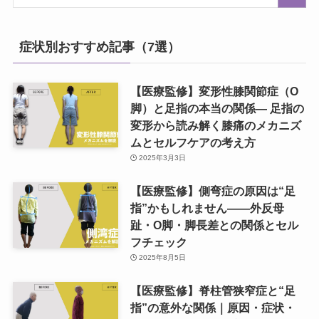
症状別おすすめ記事（7選）
【医療監修】変形性膝関節症（O
脚）と足指の本当の関係― 足指の
変形から読み解く膝痛のメカニズ
ムとセルフケアの考え方
2025年3月3日
【医療監修】側弯症の原因は“足
指”かもしれません——外反母
趾・O脚・脚長差との関係とセル
フチェック
2025年8月5日
【医療監修】脊柱管狭窄症と“足
指”の意外な関係｜原因・症状・