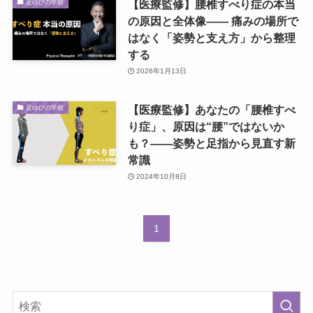
【医療監修】腰椎すべり症の本当
足ゆびの学校
の原因と全体像―― 痛みの場所で
はなく「姿勢と支え方」から整理
する
2026年1月13日
【医療監修】あなたの「腰椎すべ
足ゆびの学校
り症」、原因は“腰”ではないか
も？——姿勢と足指から見直す新
常識
2024年10月8日
1