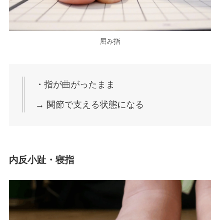
屈み指
・指が曲がったまま
→ 関節で支える状態になる
内反小趾・寝指