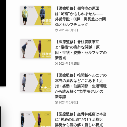
【医療監修】側弯症の原因
は“足指”かもしれません——
外反母趾・O脚・脚長差との関
係とセルフチェック
2025年8月5日
【医療監修】脊柱管狭窄症
と“足指”の意外な関係｜原
因・症状・姿勢・セルフケアの
新視点
2024年3月15日
【医療監修】椎間板ヘルニアの
本当の原因はどこにある？足
指・姿勢・仙腸関節・生活環境
から読み解く“力学モデル”の
新常識
2024年3月8日
【医療監修】坐骨神経痛は本当
に“神経の圧迫”だけ？足指と
姿勢から読み解く新しい視点