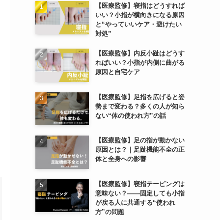
【医療監修】寝指はどうすれば
いい？小指が横向きになる原因
と“やっていいケア・避けたい
対処”
【医療監修】内反小趾はどうす
ればいい？小指が内側に曲がる
原因と自宅ケア
【医療監修】足指を広げると姿
勢まで変わる？多くの人が知ら
ない“体の使われ方”の話
【医療監修】足の指が動かない
原因とは？｜足趾機能不全の正
体と全身への影響
【医療監修】寝指テーピングは
意味ない？――固定しても小指
が戻る人に共通する“使われ
方”の問題