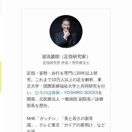
湯浅慶朗（足指研究家）
足指研究所 所長／理学療法士
足指・姿勢・歩行を専門に20年以上研
究。これまで10万人以上の足を解析。東
京大学・国際医療福祉大学と共同研究を行
い、
ひろのば体操
・
YOSHIRO SOCKS
を
開発。元医療法人 一般病院 副院長／診療
部長を歴任。
NHK「ガッテン」「美と若さの新常
識」、テレビ東京「ガイアの夜明け」など
出演。