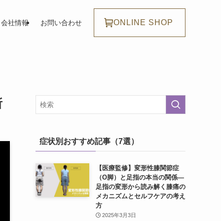
ONLINE SHOP
会社情報
お問い合わせ
所
症状別おすすめ記事（7選）
【医療監修】変形性膝関節症
（O脚）と足指の本当の関係―
足指の変形から読み解く膝痛の
メカニズムとセルフケアの考え
方
2025年3月3日