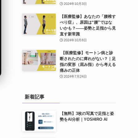
2024年10月3日
【医療監修】あなたの「腰椎す
べり症」、原因は“腰”ではな
いかも？——姿勢と足指から見
直す新常識
2024年10月8日
【医療監修】モートン病と診
断されたのに痺れがない？｜足
指の変形（屈み指）から考える
痛みの正体
2024年7月24日
新着記事
【無料】3枚の写真で足指と姿
勢をAI分析｜YOSHIRO AI