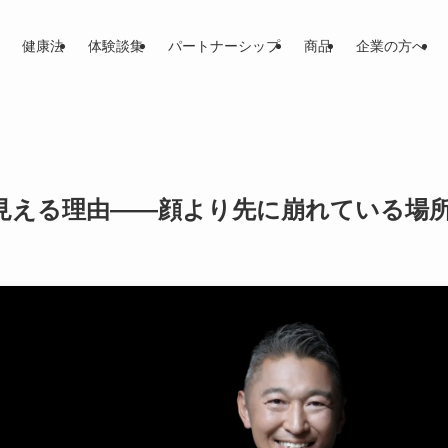
健康法
体験談集
パートナーシップ
商品
企業の方へ
見える理由――顔より先に崩れている場