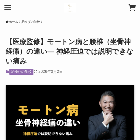
ホーム
足ゆびの学校
【医療監修】モートン病と腰椎（坐骨神
経痛）の違い― 神経圧迫では説明できな
い痛み
2026年3月2日
足ゆびの学校