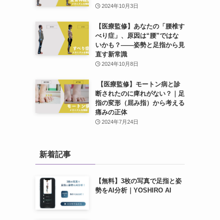
2024年10月3日
【医療監修】あなたの「腰椎す
べり症」、原因は“腰”ではな
いかも？——姿勢と足指から見
直す新常識
2024年10月8日
【医療監修】モートン病と診
断されたのに痺れがない？｜足
指の変形（屈み指）から考える
痛みの正体
2024年7月24日
新着記事
【無料】3枚の写真で足指と姿
勢をAI分析｜YOSHIRO AI