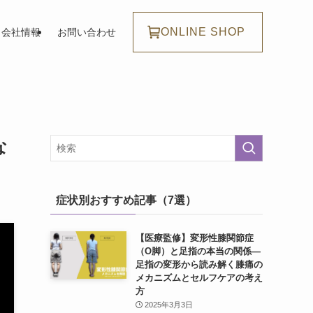
ONLINE SHOP
会社情報
お問い合わせ
な
症状別おすすめ記事（7選）
【医療監修】変形性膝関節症
（O脚）と足指の本当の関係―
足指の変形から読み解く膝痛の
メカニズムとセルフケアの考え
方
2025年3月3日