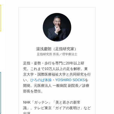
湯浅慶朗（足指研究家）
足指研究所 所長／理学療法士
足指・姿勢・歩行を専門に20年以上研
究。これまで10万人以上の足を解析。東
京大学・国際医療福祉大学と共同研究を行
い、
ひろのば体操
・
YOSHIRO SOCKS
を
開発。元医療法人 一般病院 副院長／診療
部長を歴任。
NHK「ガッテン」「美と若さの新常
識」、テレビ東京「ガイアの夜明け」など
出演。