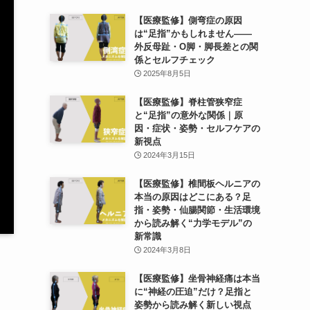
【医療監修】側弯症の原因
は“足指”かもしれません——
外反母趾・O脚・脚長差との関
係とセルフチェック
2025年8月5日
【医療監修】脊柱管狭窄症
と“足指”の意外な関係｜原
因・症状・姿勢・セルフケアの
新視点
2024年3月15日
【医療監修】椎間板ヘルニアの
本当の原因はどこにある？足
指・姿勢・仙腸関節・生活環境
から読み解く“力学モデル”の
新常識
2024年3月8日
【医療監修】坐骨神経痛は本当
に“神経の圧迫”だけ？足指と
姿勢から読み解く新しい視点