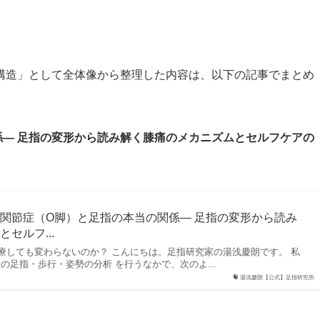
構造」として全体像から整理した内容は、以下の記事でまとめ
係― 足指の変形から読み解く膝痛のメカニズムとセルフケアの
関節症（O脚）と足指の本当の関係― 足指の変形から読み
セルフ...
療しても変わらないのか？ こんにちは。足指研究家の湯浅慶朗です。 私
上の足指・歩行・姿勢の分析 を行うなかで、次のよ...
湯浅慶朗【公式】足指研究所