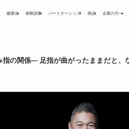
健康法
体験談集
パートナーシップ
商品
企業の方へ
み指の関係― 足指が曲がったままだと、