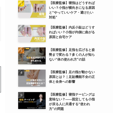
【医療監修】寝指はどうすれば
いい？小指が横向きになる原因
と“やっていいケア・避けたい
対処”
【医療監修】内反小趾はどうす
ればいい？小指が内側に曲がる
原因と自宅ケア
【医療監修】足指を広げると姿
勢まで変わる？多くの人が知ら
ない“体の使われ方”の話
【医療監修】足の指が動かない
原因とは？｜足趾機能不全の正
体と全身への影響
【医療監修】寝指テーピングは
意味ない？――固定しても小指
が戻る人に共通する“使われ
方”の問題