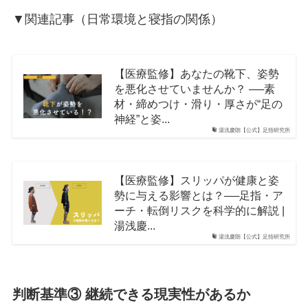
▼関連記事（日常環境と寝指の関係）
【医療監修】あなたの靴下、姿勢
を悪化させていませんか？ ──素
材・締めつけ・滑り・厚さが“足の
神経”と姿...
湯浅慶朗【公式】足指研究所
【医療監修】スリッパが健康と姿
勢に与える影響とは？──足指・ア
ーチ・転倒リスクを科学的に解説 |
湯浅慶...
湯浅慶朗【公式】足指研究所
判断基準③ 継続できる現実性があるか