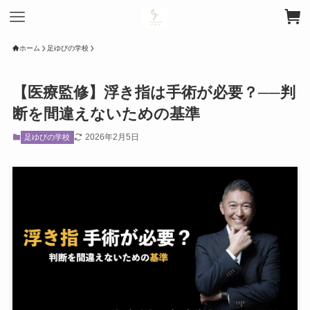
ホーム
足ゆびの学校
【医療監修】浮き指は手術が必要？──判
断を間違えないための基準
2026年2月5日
足ゆびの学校