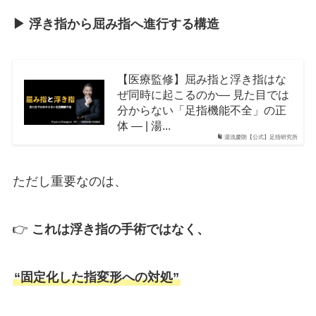
▶︎ 浮き指から屈み指へ進行する構造
【医療監修】屈み指と浮き指はな
ぜ同時に起こるのか― 見た目では
分からない「足指機能不全」の正
体 ― | 湯...
湯浅慶朗【公式】足指研究所
ただし重要なのは、
👉
これは浮き指の手術ではなく、
“固定化した指変形への対処”