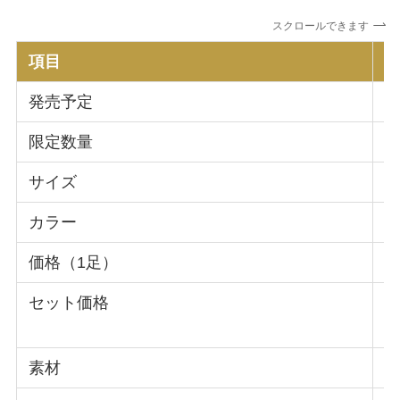
スクロールできます
項目
発売予定
受
限定数量
5
サイズ
L
カラー
価格（1足）
¥
セット価格
3
5
素材