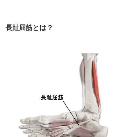
長趾屈筋とは？