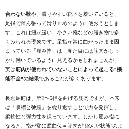
合わない靴
や、滑りやすい靴下を履いていると、
足指で踏ん張って滑り止めのように使おうとしま
す。これは紐が緩い、小さい靴などの履き物で多
くみられる現象です。足指が常に曲がったまま固
まっている「屈み指」は、見た目には筋肉がしっ
かり働いているように見えるかもしれませんが、
実は
筋肉が使われていないことによって起こる“機
能不全”の結果
であることが多くあります。
長趾屈筋は、第2〜5指を曲げる筋肉ですが、本来
は「収縮と弛緩」を繰り返すことで力を発揮し、
柔軟性と弾力性を保っています。しかし屈み指に
なると、指が常に屈曲位＝筋肉が“縮んだ状態”のま