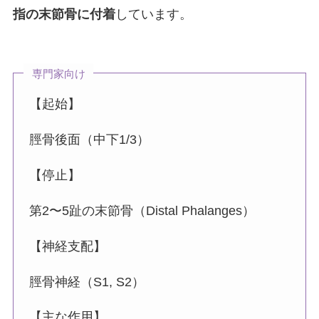
指の末節骨に付着
しています。
専門家向け
【起始】
脛骨後面（中下1/3）
【停止】
第2〜5趾の末節骨（Distal Phalanges）
【神経支配】
脛骨神経（S1, S2）
【主な作用】