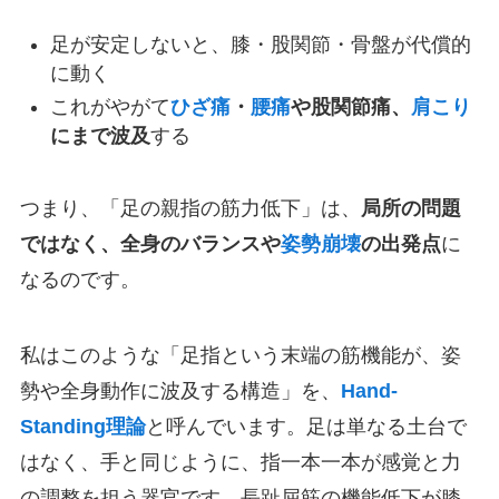
足が安定しないと、膝・股関節・骨盤が代償的
に動く
これがやがて
ひざ痛
・
腰痛
や股関節痛、
肩こり
にまで波及
する
つまり、「足の親指の筋力低下」は、
局所の問題
ではなく、全身のバランスや
姿勢崩壊
の出発点
に
なるのです。
私はこのような「足指という末端の筋機能が、姿
勢や全身動作に波及する構造」を、
Hand-
Standing理論
と呼んでいます。足は単なる土台で
はなく、手と同じように、指一本一本が感覚と力
の調整を担う器官です。長趾屈筋の機能低下が膝