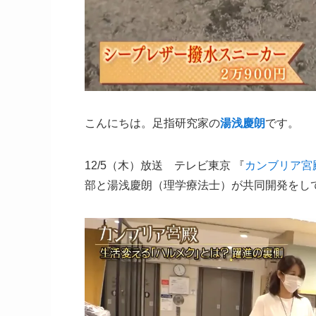
こんにちは。足指研究家の
湯浅慶朗
です。
12/5（木）放送 テレビ東京 『
カンブリア宮
部と湯浅慶朗（理学療法士）が共同開発をし