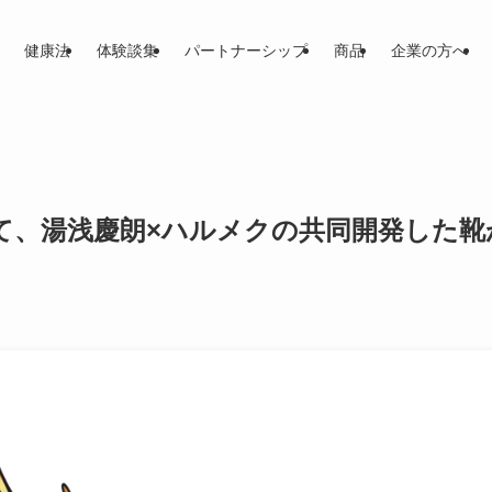
健康法
体験談集
パートナーシップ
商品
企業の方へ
にて、湯浅慶朗×ハルメクの共同開発した靴