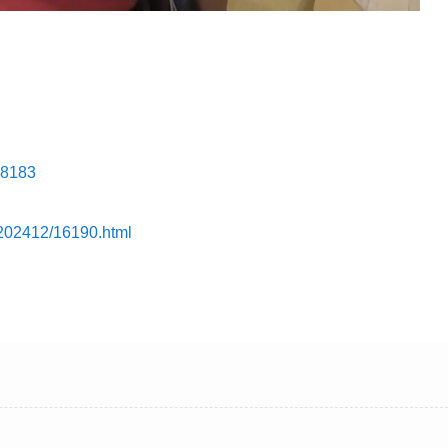
308183
y/202412/16190.html