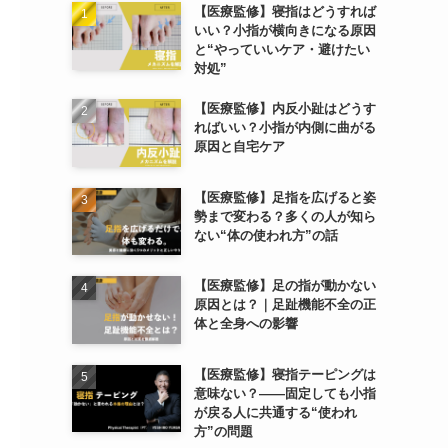
【医療監修】寝指はどうすれば
いい？小指が横向きになる原因
と“やっていいケア・避けたい
対処”
【医療監修】内反小趾はどうす
ればいい？小指が内側に曲がる
原因と自宅ケア
【医療監修】足指を広げると姿
勢まで変わる？多くの人が知ら
ない“体の使われ方”の話
【医療監修】足の指が動かない
原因とは？｜足趾機能不全の正
体と全身への影響
【医療監修】寝指テーピングは
意味ない？――固定しても小指
が戻る人に共通する“使われ
方”の問題