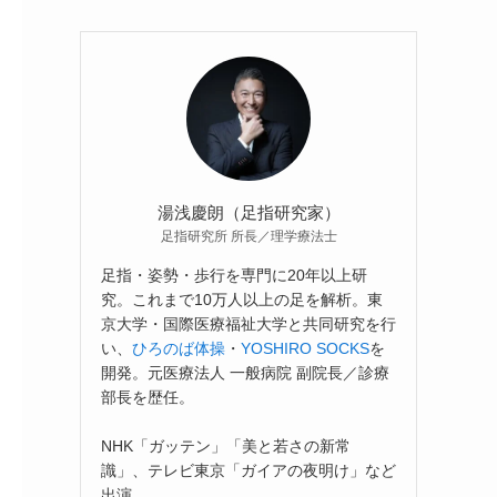
湯浅慶朗（足指研究家）
足指研究所 所長／理学療法士
足指・姿勢・歩行を専門に20年以上研
究。これまで10万人以上の足を解析。東
京大学・国際医療福祉大学と共同研究を行
い、
ひろのば体操
・
YOSHIRO SOCKS
を
開発。元医療法人 一般病院 副院長／診療
部長を歴任。
NHK「ガッテン」「美と若さの新常
識」、テレビ東京「ガイアの夜明け」など
出演。