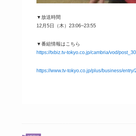
▼放送時間
12月5日（木）23:06~23:55
▼番組情報はこちら
https://txbiz.tv-tokyo.co.jp/cambria/vod/post_
https://www.tv-tokyo.co.jp/plus/business/entr