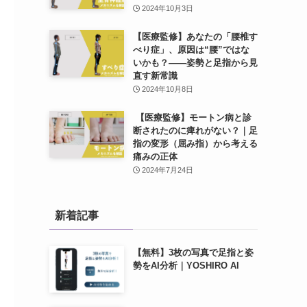
2024年10月3日
【医療監修】あなたの「腰椎す
べり症」、原因は“腰”ではな
いかも？——姿勢と足指から見
直す新常識
2024年10月8日
【医療監修】モートン病と診
断されたのに痺れがない？｜足
指の変形（屈み指）から考える
痛みの正体
2024年7月24日
新着記事
【無料】3枚の写真で足指と姿
勢をAI分析｜YOSHIRO AI