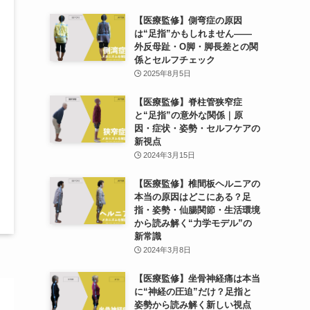
【医療監修】側弯症の原因
は“足指”かもしれません——
外反母趾・O脚・脚長差との関
係とセルフチェック
2025年8月5日
【医療監修】脊柱管狭窄症
と“足指”の意外な関係｜原
因・症状・姿勢・セルフケアの
新視点
2024年3月15日
【医療監修】椎間板ヘルニアの
本当の原因はどこにある？足
指・姿勢・仙腸関節・生活環境
から読み解く“力学モデル”の
新常識
2024年3月8日
【医療監修】坐骨神経痛は本当
に“神経の圧迫”だけ？足指と
姿勢から読み解く新しい視点