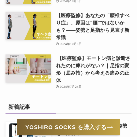
2024年10月3日
【医療監修】あなたの「腰椎すべ
り症」、原因は“腰”ではないか
も？——姿勢と足指から見直す新
常識
2024年10月8日
【医療監修】モートン病と診断さ
れたのに痺れがない？｜足指の変
形（屈み指）から考える痛みの正
体
2024年7月24日
新着記事
【無料】3枚の写真で足指と姿勢
YOSHIRO SOCKS を購入する
をAI分析｜YOSHIRO AI