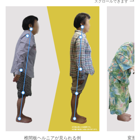
スクロールできます
椎間板ヘルニアが見られる例
変形