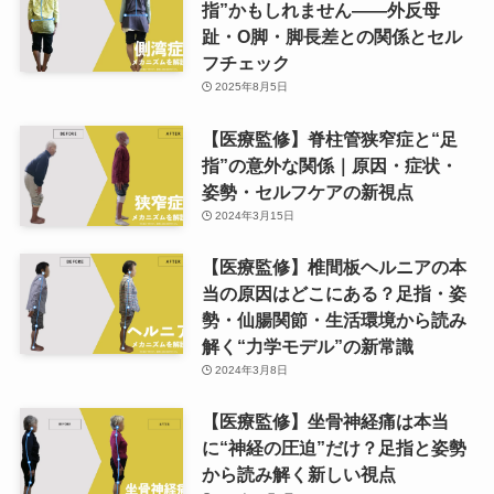
指”かもしれません——外反母
趾・O脚・脚長差との関係とセル
フチェック
2025年8月5日
【医療監修】脊柱管狭窄症と“足
指”の意外な関係｜原因・症状・
姿勢・セルフケアの新視点
2024年3月15日
【医療監修】椎間板ヘルニアの本
当の原因はどこにある？足指・姿
勢・仙腸関節・生活環境から読み
解く“力学モデル”の新常識
2024年3月8日
【医療監修】坐骨神経痛は本当
に“神経の圧迫”だけ？足指と姿勢
から読み解く新しい視点