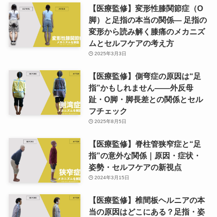
【医療監修】変形性膝関節症（O
脚）と足指の本当の関係― 足指の
変形から読み解く膝痛のメカニズ
ムとセルフケアの考え方
2025年3月3日
【医療監修】側弯症の原因は“足
指”かもしれません——外反母
趾・O脚・脚長差との関係とセル
フチェック
2025年8月5日
【医療監修】脊柱管狭窄症と“足
指”の意外な関係｜原因・症状・
姿勢・セルフケアの新視点
2024年3月15日
【医療監修】椎間板ヘルニアの本
当の原因はどこにある？足指・姿