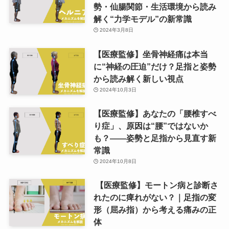
勢・仙腸関節・生活環境から読み
解く“力学モデル”の新常識
2024年3月8日
【医療監修】坐骨神経痛は本当
に“神経の圧迫”だけ？足指と姿勢
から読み解く新しい視点
2024年10月3日
【医療監修】あなたの「腰椎すべ
り症」、原因は“腰”ではないか
も？——姿勢と足指から見直す新
常識
2024年10月8日
【医療監修】モートン病と診断さ
れたのに痺れがない？｜足指の変
形（屈み指）から考える痛みの正
体