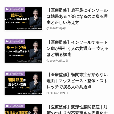
【医療監修】扁平足にインソール
足ゆびの学校
は効果ある？楽になるのに戻る理
由と正しい考え方
2026年3月6日
【医療監修】インソールでモート
足ゆびの学校
ン病が長引く人の共通点― 支える
ほど弱る構造
2026年2月12日
【医療監修】顎関節症が治らない
足ゆびの学校
理由｜マウスピース・整体・スト
レッチで戻る人の共通点
2026年1月24日
【医療監修】変形性膝関節症｜対
足ゆびの学校
策のつもりが不安定さを固定化す