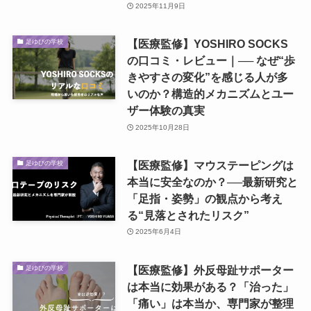
2025年11月9日
【医療監修】YOSHIRO SOCKS
足ゆびの学校
の口コミ・レビュー｜── なぜ“歩
きやすさの変化”を感じる人が多
いのか？構造的メカニズムとユー
ザー体験の真実
2025年10月28日
【医療監修】マウステーピングは
足ゆびの学校
本当に安全なのか？──最新研究と
「足指・姿勢」の観点から考え
る“見落とされたリスク”
2025年6月4日
【医療監修】外反母趾サポーター
足ゆびの学校
は本当に効果がある？「治った」
「痛い」は本当か、専門家が整理