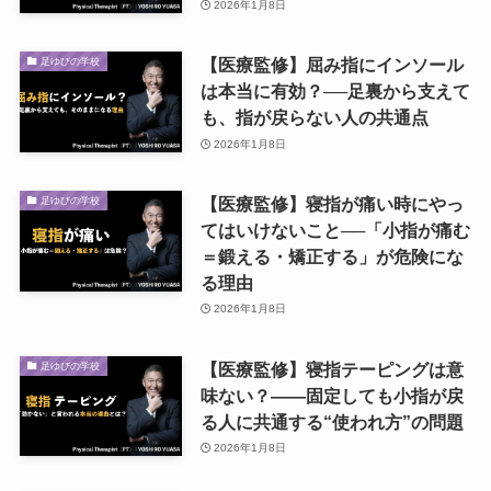
2026年1月8日
【医療監修】屈み指にインソール
足ゆびの学校
は本当に有効？──足裏から支えて
も、指が戻らない人の共通点
2026年1月8日
【医療監修】寝指が痛い時にやっ
足ゆびの学校
てはいけないこと──「小指が痛む
＝鍛える・矯正する」が危険にな
る理由
2026年1月8日
【医療監修】寝指テーピングは意
足ゆびの学校
味ない？――固定しても小指が戻
る人に共通する“使われ方”の問題
2026年1月8日