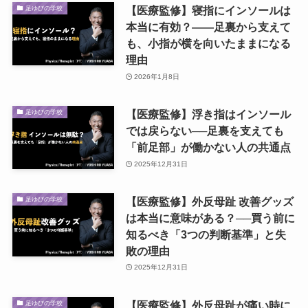
【医療監修】寝指にインソールは
足ゆびの学校
本当に有効？――足裏から支えて
も、小指が横を向いたままになる
理由
2026年1月8日
【医療監修】浮き指はインソール
足ゆびの学校
では戻らない──足裏を支えても
「前足部」が働かない人の共通点
2025年12月31日
【医療監修】外反母趾 改善グッズ
足ゆびの学校
は本当に意味がある？──買う前に
知るべき「3つの判断基準」と失
敗の理由
2025年12月31日
【医療監修】外反母趾が痛い時に
足ゆびの学校