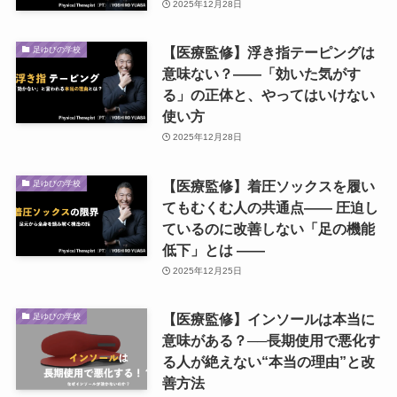
2025年12月28日
【医療監修】浮き指テーピングは
足ゆびの学校
意味ない？――「効いた気がす
る」の正体と、やってはいけない
使い方
2025年12月28日
【医療監修】着圧ソックスを履い
足ゆびの学校
てもむくむ人の共通点―― 圧迫し
ているのに改善しない「足の機能
低下」とは ――
2025年12月25日
【医療監修】インソールは本当に
足ゆびの学校
意味がある？──長期使用で悪化す
る人が絶えない“本当の理由”と改
善方法