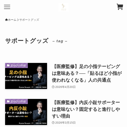
ホーム
サポートグッズ
サポートグッズ
– tag –
【医療監修】足の小指テーピング
足ゆびの学校
は意味ある？──「貼るほど小指が
使われなくなる」人の共通点
2026年4月20日
【医療監修】内反小趾サポーター
足ゆびの学校
は意味ない？固定すると進行しや
すい理由
2026年3月15日