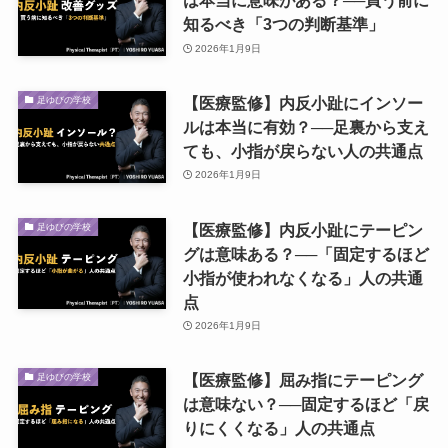
は本当に意味がある？──買う前に
知るべき「3つの判断基準」
2026年1月9日
【医療監修】内反小趾にインソー
足ゆびの学校
ルは本当に有効？──足裏から支え
ても、小指が戻らない人の共通点
2026年1月9日
【医療監修】内反小趾にテーピン
足ゆびの学校
グは意味ある？──「固定するほど
小指が使われなくなる」人の共通
点
2026年1月9日
【医療監修】屈み指にテーピング
足ゆびの学校
は意味ない？──固定するほど「戻
りにくくなる」人の共通点