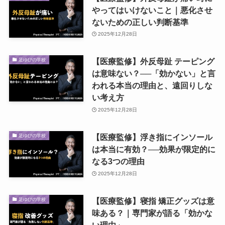
やってはいけないこと｜悪化させ
ないための正しい判断基準
2025年12月28日
【医療監修】外反母趾 テーピング
足ゆびの学校
は意味ない？──「効かない」と言
われる本当の理由と、遠回りしな
い考え方
2025年12月28日
【医療監修】浮き指にインソール
足ゆびの学校
は本当に有効？──効果が限定的に
なる3つの理由
2025年12月28日
【医療監修】寝指 矯正グッズは意
足ゆびの学校
味ある？｜専門家が語る「効かな
い理由」