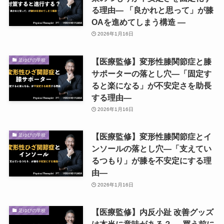
る理由― 「良かれと思って」が膝
OAを進めてしまう構造 ―
2026年1月16日
【医療監修】変形性膝関節症と膝
足ゆびの学校
サポーターの落とし穴―「固定す
ると楽になる」が不安定さを助長
する理由―
2026年1月16日
【医療監修】変形性膝関節症とイ
足ゆびの学校
ンソールの落とし穴―「支えてい
るつもり」が膝を不安定にする理
由―
2026年1月16日
【医療監修】内反小趾 改善グッズ
足ゆびの学校