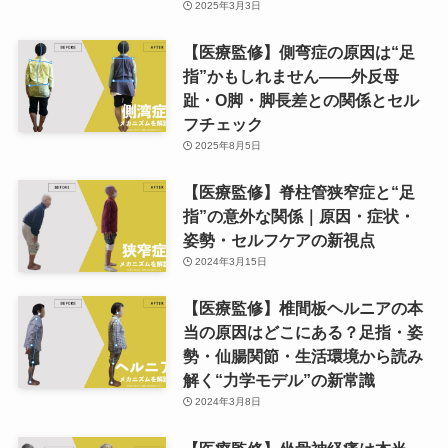
2025年3月3日
【医療監修】側弯症の原因は“足
指”かもしれません——外反母
趾・O脚・脚長差との関係とセル
フチェック
2025年8月5日
【医療監修】脊柱管狭窄症と“足
指”の意外な関係｜原因・症状・
姿勢・セルフケアの新視点
2024年3月15日
【医療監修】椎間板ヘルニアの本
当の原因はどこにある？足指・姿
勢・仙腸関節・生活環境から読み
解く“力学モデル”の新常識
2024年3月8日